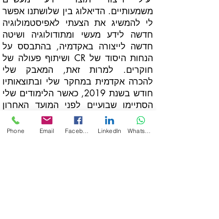
משמעותיים. הדיאלוג בין שלושתנו אפשר
לי להמשיג את הצעתי לאפיסטמולוגיה
חדשה לידע מעשי ומתודולוגיה ושיטה
חדשה לייצורה באקדמיה, בהתבסס על
הנחות היסוד של CR ושיתוף פעולה של
חוקרים. למרות זאת, המאבק שלי
להכרה אקדמית במחקר שלי ובתוצאותיו
חודש בשנת 2019, כאשר הלימודים שלי
הסתיימו שבועיים לפני המועד האחרון
להגשת עבודת הדוקטורט שלי. הגשתי
את עבודתי בזמן למרות החלטה זו, אך
Phone
Email
Facebook
LinkedIn
WhatsApp
היא טרם הוערכה על ידי צוות
האוניברסיטה.